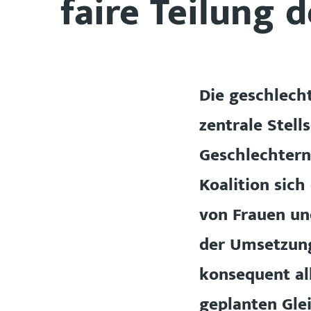
faire Teilung d
Die geschlech
zentrale Stel
Geschlechtern.
Koalition sich
von Frauen und
der Umsetzung
konsequent al
geplanten Gle