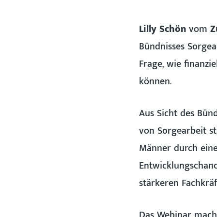
Lilly Schön
vom
Z
Bündnisses Sorgear
Frage, wie finanzi
können.
Aus Sicht des Bün
von Sorgearbeit s
Männer durch eine
Entwicklungschance
stärkeren Fachkrä
Das Webinar machte